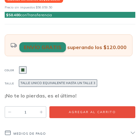
Precio sin impuestos
$56.859,50
$58.480
con
Transferencia
ENVÍO GRATIS
superando los
$120.000
COLOR
TALLE UNICO EQUIVALENTE HASTA UN TALLE 3
TALLE
¡No te lo pierdas, es el último!
MEDIOS DE PAGO