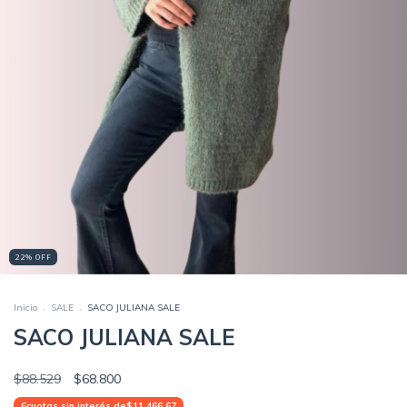
22
%
OFF
Inicio
.
SALE
.
SACO JULIANA SALE
SACO JULIANA SALE
$88.529
$68.800
6
cuotas sin interés de
$11.466,67