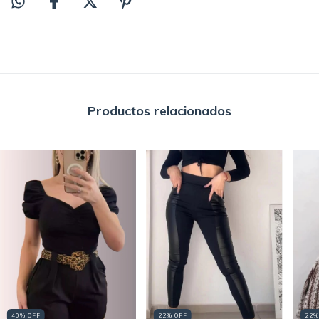
Productos relacionados
40
%
OFF
22
%
OFF
22