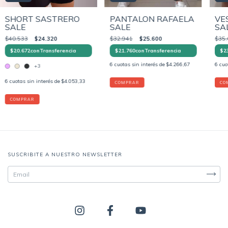
SHORT SASTRERO
PANTALON RAFAELA
VE
SALE
SALE
SA
$40.533
$24.320
$32.941
$25.600
$35.
$20.672
con
Transferencia
$21.760
con
Transferencia
$2
6
cuotas sin interés de
$4.266,67
6
cuo
+3
6
cuotas sin interés de
$4.053,33
COMPRAR
CO
COMPRAR
SUSCRIBITE A NUESTRO NEWSLETTER