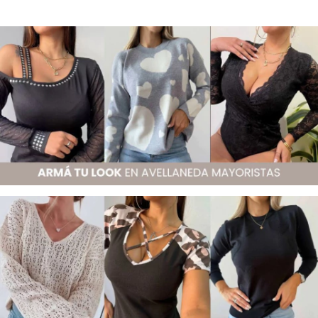
✔️ Mantiene la forma con el uso
✔️ No marca
✔️ Calce cómodo y prolijo
✔️ Ideal para todo el día
📏
Tabla de talles
La tela es elastizada y cede hasta 15 cm adicionales en plano. Las medidas ya
contemplan la elasticidad.
Talle
Equivalencia
Contorno (cm)
Largo (cm)
2
M (38–40)
78 cm
58 cm
3
L (40–42)
84 cm
60 cm
4
XL (42–44)
90 cm
62 cm
✔️ Combina con todo
🎯
Recomendación final