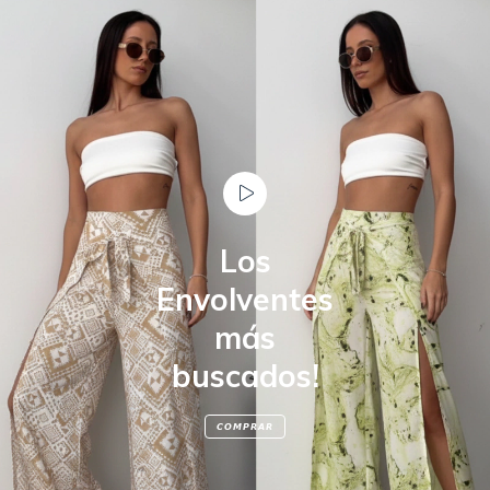
Los
Envolventes
más
buscados!
𝘾𝙊𝙈𝙋𝙍𝘼𝙍