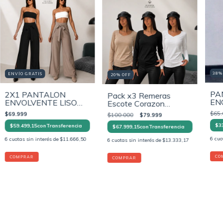
38
ENVÍO GRATIS
20
%
OFF
PA
2X1 PANTALON
Pack x3 Remeras
EN
ENVOLVENTE LISO
Escote Corazon
EN TELA CEY
Básicas Mujer -
$65.
$69.999
$100.000
$79.999
Algodón con Lycra
$33
$59.499,15
con
Transferencia
Premium
$67.999,15
con
Transferencia
6
cuo
6
cuotas sin interés de
$11.666,50
6
cuotas sin interés de
$13.333,17
CO
COMPRAR
COMPRAR