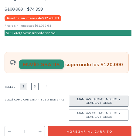
$100.000
$74.999
6
cuotas sin interés de
$12.499,83
Precio sin impuestos
$61.982,64
$63.749,15
con
Transferencia
ENVÍO GRATIS
superando los
$120.000
2
3
4
TALLES
MANGAS LARGAS: NEGRO +
ELEGÍ CÓMO COMBINAR TUS 3 REMERAS
BLANCA + BEIGE
MANGAS CORTAS: NEGRO +
BLANCA + BEIGE