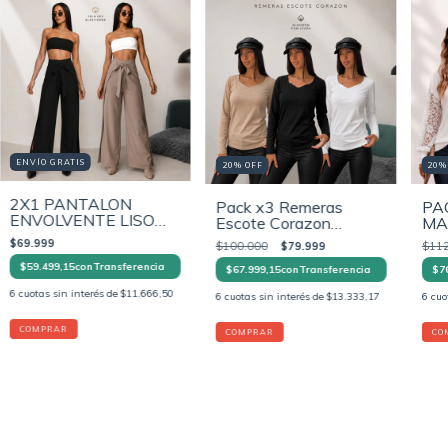
ENVÍO GRATIS
20
%
OFF
20
2X1 PANTALON
Pack x3 Remeras
PA
ENVOLVENTE LISO
Escote Corazon
MA
EN TELA CEY
Básicas Mujer -
BR
$69.999
$100.000
$79.999
$112
Algodón con Lycra
$59.499,15
con
Transferencia
Premium
$67.999,15
con
Transferencia
$76
6
cuotas sin interés de
$11.666,50
6
cuotas sin interés de
$13.333,17
6
cuo
COMPRAR
COMPRAR
CO